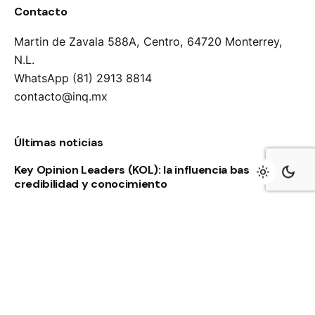
Contacto
Martin de Zavala 588A, Centro,
64720 Monterrey,
N.L.
WhatsApp (81) 2913 8814
contacto@inq.mx
Últimas noticias
Key Opinion Leaders (KOL): la influencia basada en
credibilidad y conocimiento
Servicio de apoyo a medios de comunicación en la
Riviera Maya
Servicio de apoyo a medios de comunicación en
Monterrey y el norte de México