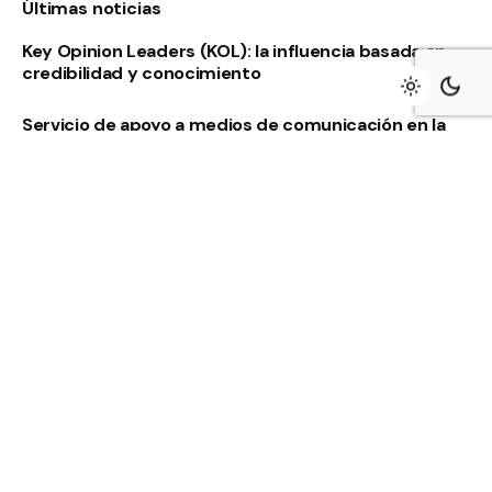
Últimas noticias
Key Opinion Leaders (KOL): la influencia basada en
credibilidad y conocimiento
Servicio de apoyo a medios de comunicación en la
Riviera Maya
Servicio de apoyo a medios de comunicación en
Monterrey y el norte de México
Suscríbete al boletín
Suscribirme
Estoy de acuerdo con recibir correos electrónicos y
hacer un seguimiento de esa actividad para mejorar mi
experiencia.