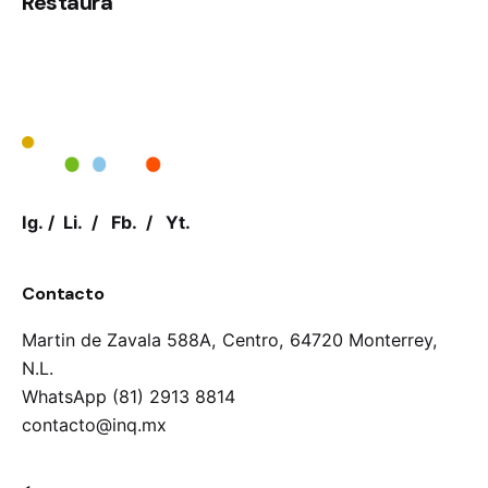
Restaura
Ig.
/
Li.
/
Fb.
/
Yt.
Contacto
Martin de Zavala 588A, Centro,
64720 Monterrey,
N.L.
WhatsApp (81) 2913 8814
contacto@inq.mx