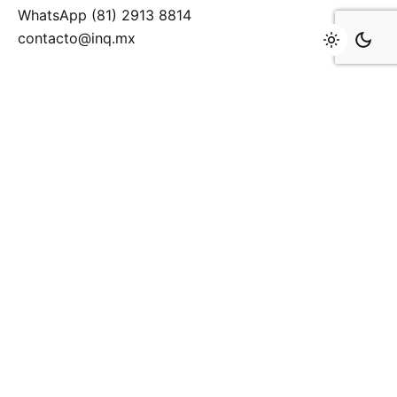
WhatsApp (81) 2913 8814
contacto@inq.mx
Últimas noticias
Key Opinion Leaders (KOL): la influencia basada en
credibilidad y conocimiento
Servicio de apoyo a medios de comunicación en la
Riviera Maya
Servicio de apoyo a medios de comunicación en
Monterrey y el norte de México
Suscríbete al boletín
Suscribirme