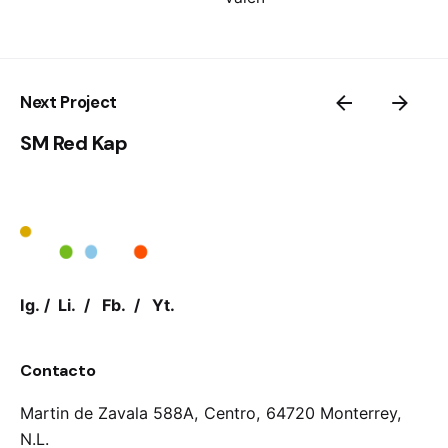
Next Project
SM Red Kap
Ig.
/
Li.
/
Fb.
/
Yt.
Contacto
Martin de Zavala 588A, Centro,
64720 Monterrey,
N.L.