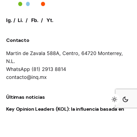
Ig.
/
Li.
/
Fb.
/
Yt.
Contacto
Martin de Zavala 588A, Centro,
64720 Monterrey,
N.L.
WhatsApp (81) 2913 8814
contacto@inq.mx
Últimas noticias
Key Opinion Leaders (KOL): la influencia basada en
credibilidad y conocimiento
Servicio de apoyo a medios de comunicación en la
Riviera Maya