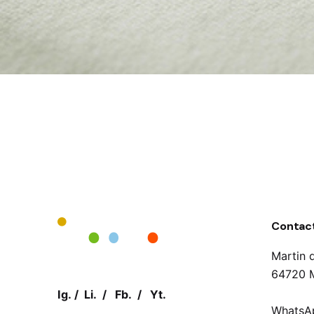
Contac
Martin 
64720 M
Ig.
/
Li.
/
Fb.
/
Yt.
WhatsAp