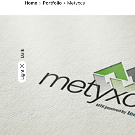
Home
Portfolio
Metyxcs
Dark
Light
Light
Dark