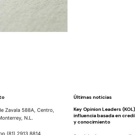
to
Últimas noticias
Key Opinion Leaders (KOL):
de Zavala 588A, Centro,
influencia basada en credi
onterrey, N.L.
y conocimiento
p (81) 2913 8814