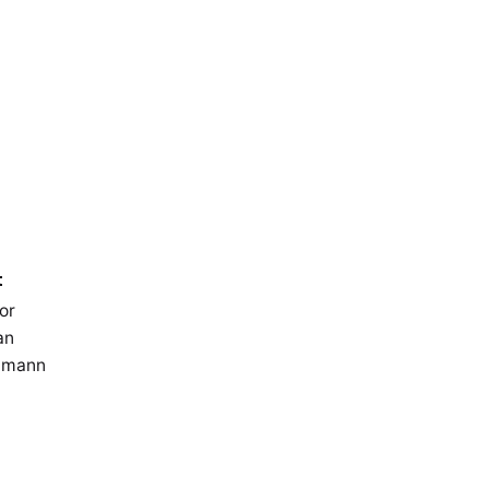
t
or
an
lmann