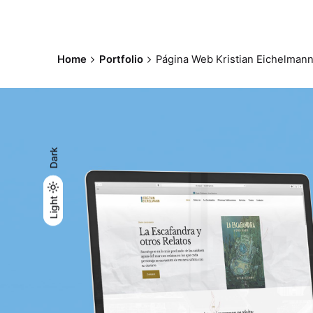
Home
Portfolio
Página Web Kristian Eichelman
Dark
Light
Light
Dark