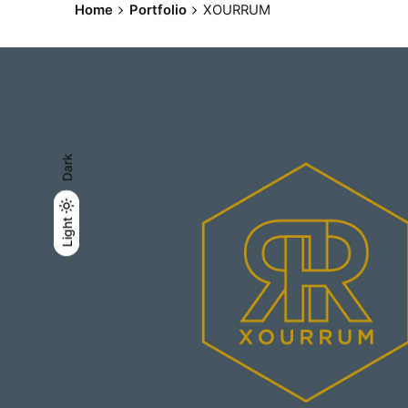
Home
Portfolio
XOURRUM
Dark
Light
Light
Dark