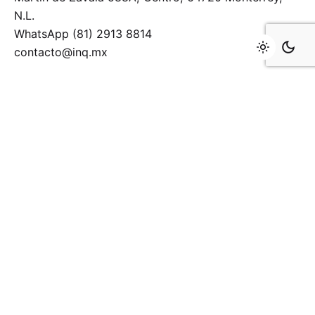
N.L.
WhatsApp (81) 2913 8814
contacto@inq.mx
Últimas noticias
Key Opinion Leaders (KOL): la influencia basada en
credibilidad y conocimiento
Servicio de apoyo a medios de comunicación en la
Riviera Maya
Servicio de apoyo a medios de comunicación en
Monterrey y el norte de México
Suscríbete al boletín