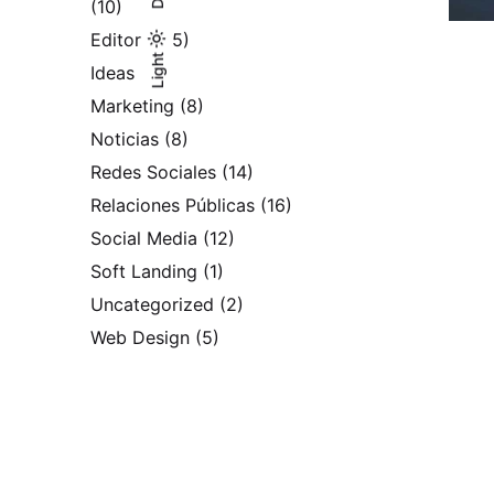
(10)
Editorial
(5)
Light
Light
Dark
Ideas
(4)
Marketing
(8)
Noticias
(8)
Redes Sociales
(14)
Relaciones Públicas
(16)
Social Media
(12)
Soft Landing
(1)
Uncategorized
(2)
Web Design
(5)
Search