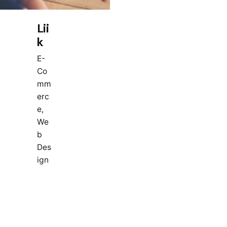
Lii
k
E-
Co
mm
erc
e
We
b
Des
ign