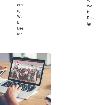
e
erc
We
e
b
We
Des
b
ign
Des
ign