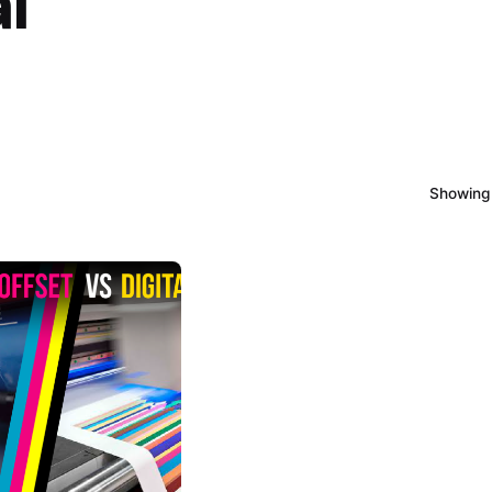
l
Showing 
Posted
by
admin