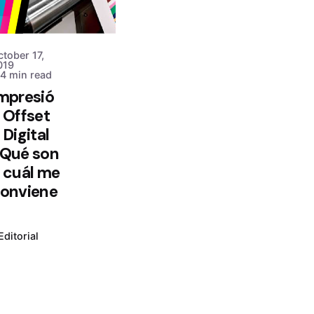
ctober 17,
019
4 min read
mpresió
 Offset
 Digital
Qué son
 cuál me
onviene
Editorial