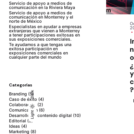
Servicio de apoyo a medios de
comunicación en la Riviera Maya
Servicio de apoyo a medios de
comunicación en Monterrey y el
norte de México
O
Especialistas en ayudar a empresas
2
extranjeras que vienen a Monterrey
a tener participaciones exitosas en
sus exposiciones comerciales.
I
Te ayudamos a que tengas una
n
exitosa participación en
exposiciones comerciales en
o
cualquier parte del mundo
¿
y
c
Categorías
?
Dark
Branding
(5)
Caso de éxito
(4)
Colaboración
(2)
Comunicación
(6)
Light
Light
Dark
Desarrollo de contenido digital
(10)
Editorial
(5)
Ideas
(4)
Marketing
(8)