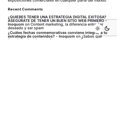
exposiciones comerciales en cualquier parte del mundo
Recent Comments
¿QUIERES TENER UNA ESTRATEGIA DIGITAL EXITOSA?
ASEGÚRATE DE TENER UN BUEN SITIO WEB PRIMERO -
Inoquom
on
Content marketing, la diferencia entre ser
deseado y ser spam
¿Cuáles fechas conmemorativas conviene integrar a tu
estrategia de contenidos? - Inoquom
on
¿Sabes qué
tipo de contenidos puedes crear para realizar una
estrategia digital?
DINAMIZA TU ESTRATEGIA CON MOTION GRAPHICS -
Inoquom
on
Content marketing, la diferencia entre ser
deseado y ser spam
¿Cuál tipo de contenido se adapta mejor a la intención
de tu estrategia digital? - Inoquom
on
Una
comunicación al nivel del líder mundial en uniformes
industriales
¿Cuál tipo de contenido se adapta mejor a la intención
de tu estrategia digital? - Inoquom
on
¿Sabes qué tipo
de contenidos puedes crear para realizar una estrategia
digital?