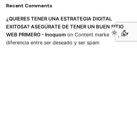
Recent Comments
¿QUIERES TENER UNA ESTRATEGIA DIGITAL
EXITOSA? ASEGÚRATE DE TENER UN BUEN SITIO
WEB PRIMERO - Inoquom
on
Content marketing, la
diferencia entre ser deseado y ser spam
¿Cuáles fechas conmemorativas conviene integrar a
tu estrategia de contenidos? - Inoquom
on
¿Sabes
qué tipo de contenidos puedes crear para realizar
una estrategia digital?
DINAMIZA TU ESTRATEGIA CON MOTION GRAPHICS
- Inoquom
on
Content marketing, la diferencia entre
ser deseado y ser spam
¿Cuál tipo de contenido se adapta mejor a la
intención de tu estrategia digital? - Inoquom
on
Una
comunicación al nivel del líder mundial en uniformes
industriales