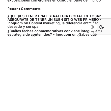
exposiciones comerciales en cualquier parte del mundo
Recent Comments
¿QUIERES TENER UNA ESTRATEGIA DIGITAL EXITOSA?
ASEGÚRATE DE TENER UN BUEN SITIO WEB PRIMERO -
Inoquom
on
Content marketing, la diferencia entre ser
deseado y ser spam
¿Cuáles fechas conmemorativas conviene integrar a tu
estrategia de contenidos? - Inoquom
on
¿Sabes qué
tipo de contenidos puedes crear para realizar una
estrategia digital?
DINAMIZA TU ESTRATEGIA CON MOTION GRAPHICS -
Inoquom
on
Content marketing, la diferencia entre ser
deseado y ser spam
¿Cuál tipo de contenido se adapta mejor a la intención
de tu estrategia digital? - Inoquom
on
Una
comunicación al nivel del líder mundial en uniformes
industriales
¿Cuál tipo de contenido se adapta mejor a la intención
de tu estrategia digital? - Inoquom
on
¿Sabes qué tipo
de contenidos puedes crear para realizar una estrategia
digital?