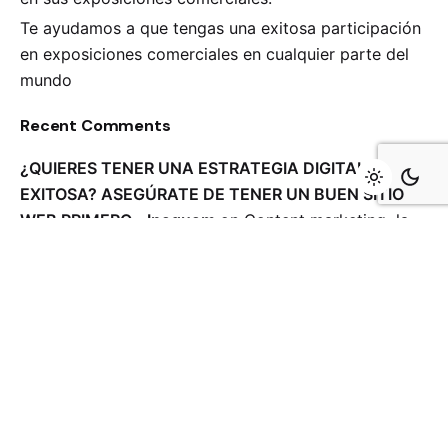
Te ayudamos a que tengas una exitosa participación
en exposiciones comerciales en cualquier parte del
mundo
Recent Comments
¿QUIERES TENER UNA ESTRATEGIA DIGITAL
EXITOSA? ASEGÚRATE DE TENER UN BUEN SITIO
WEB PRIMERO - Inoquom
on
Content marketing, la
diferencia entre ser deseado y ser spam
¿Cuáles fechas conmemorativas conviene integrar a
tu estrategia de contenidos? - Inoquom
on
¿Sabes
qué tipo de contenidos puedes crear para realizar
una estrategia digital?
DINAMIZA TU ESTRATEGIA CON MOTION GRAPHICS
- Inoquom
on
Content marketing, la diferencia entre
ser deseado y ser spam