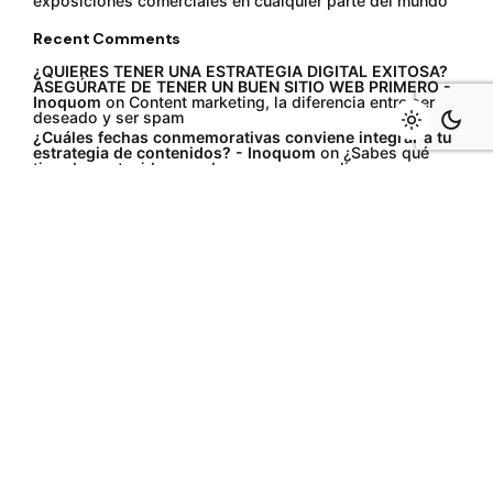
exposiciones comerciales en cualquier parte del mundo
Recent Comments
¿QUIERES TENER UNA ESTRATEGIA DIGITAL EXITOSA?
ASEGÚRATE DE TENER UN BUEN SITIO WEB PRIMERO -
Inoquom
on
Content marketing, la diferencia entre ser
deseado y ser spam
¿Cuáles fechas conmemorativas conviene integrar a tu
estrategia de contenidos? - Inoquom
on
¿Sabes qué
tipo de contenidos puedes crear para realizar una
estrategia digital?
DINAMIZA TU ESTRATEGIA CON MOTION GRAPHICS -
Inoquom
on
Content marketing, la diferencia entre ser
deseado y ser spam
¿Cuál tipo de contenido se adapta mejor a la intención
de tu estrategia digital? - Inoquom
on
Una
comunicación al nivel del líder mundial en uniformes
industriales
¿Cuál tipo de contenido se adapta mejor a la intención
de tu estrategia digital? - Inoquom
on
¿Sabes qué tipo
de contenidos puedes crear para realizar una estrategia
digital?