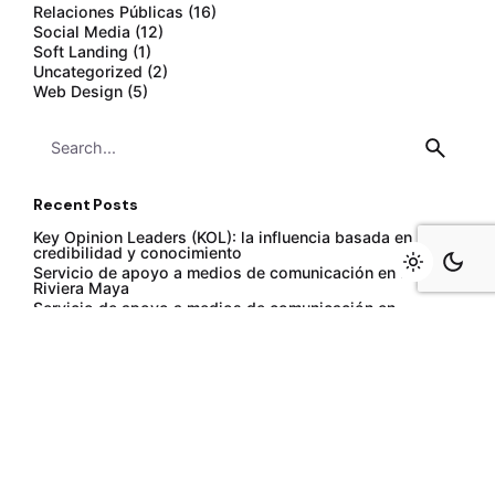
Relaciones Públicas
(16)
Social Media
(12)
Soft Landing
(1)
Uncategorized
(2)
Web Design
(5)
Search
for
Recent Posts
Key Opinion Leaders (KOL): la influencia basada en
credibilidad y conocimiento
Servicio de apoyo a medios de comunicación en la
Riviera Maya
Servicio de apoyo a medios de comunicación en
Monterrey y el norte de México
Especialistas en ayudar a empresas extranjeras que
vienen a Monterrey a tener participaciones exitosas en
sus exposiciones comerciales.
Te ayudamos a que tengas una exitosa participación en
exposiciones comerciales en cualquier parte del mundo
Recent Comments
¿QUIERES TENER UNA ESTRATEGIA DIGITAL EXITOSA?